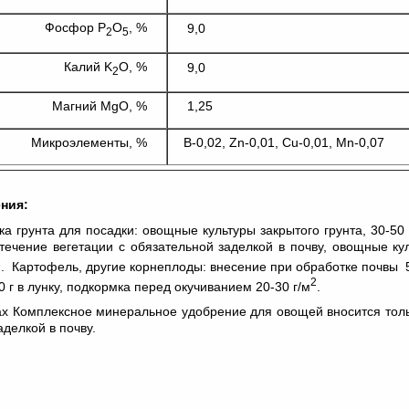
Фосфор P
O
, %
9,0
2
5
Калий K
O, %
9,0
2
Магний MgO, %
1,25
Микроэлементы, %
B-0,02, Zn-0,01, Cu-0,01, Mn-0,07
ния:
а грунта для посадки: овощные культуры закрытого грунта, 30-50 г
 течение вегетации с обязательной заделкой в почву, овощные ку
2
. Картофель, другие корнеплоды: внесение при обработке почвы 5
2
0 г в лунку, подкормка перед окучиванием 20-30 г/м
.
ах Комплексное минеральное удобрение для овощей вносится толь
аделкой в почву.