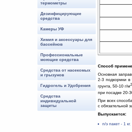
термометры
Дезинфицирующие
средства
Камеры УФ
Химия и аксессуары для
бассейнов
Профессиональные
моющие средства
Способ примене
Средства от насекомых
Основная заправк
и грызунов
2-3 подкормки в
Гидрогель и Удобрения
грунта, 50-10 г/м
при посадке 20-3
Средства
При всех способ
индивидуальной
защиты
с обязательной з
Выпускается:
п/э пакет - 1 кг.