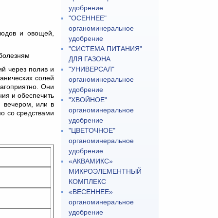
удобрение
"ОСЕННЕЕ"
органоминеральное
ов и овощей,
удобрение
"СИСТЕМА ПИТАНИЯ"
болезням
ДЛЯ ГАЗОНА
й через полив и
"УНИВЕРСАЛ"
ганических солей
органоминеральное
агоприятно. Они
удобрение
ния и обеспечить
"ХВОЙНОЕ"
 вечером, или в
органоминеральное
но со средствами
удобрение
"ЦВЕТОЧНОЕ"
органоминеральное
удобрение
«АКВАМИКС»
МИКРОЭЛЕМЕНТНЫЙ
КОМПЛЕКС
«ВЕСЕННЕЕ»
органоминеральное
удобрение