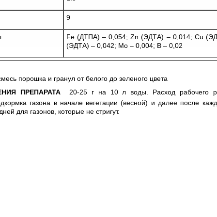
9
ы
Fe (ДТПА) – 0,054; Zn (ЭДТА) – 0,014; Cu (Э
(ЭДТА) – 0,042; Mo – 0,004; B – 0,02
месь порошка и гранул от белого до зеленого цвета
ЕНИЯ ПРЕПАРАТА
20-25 г на 10 л воды. Расход рабочего р
одкормка газона в начале вегетации (весной) и далее после каж
дней для газонов, которые не стригут.