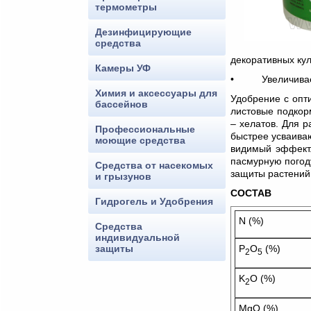
термометры
Дезинфицирующие
средства
декоративных кул
Камеры УФ
• Увеличивает 
Химия и аксессуары для
Удобрение с опт
бассейнов
листовые подкор
– хелатов. Для 
Профессиональные
быстрее усваиваю
моющие средства
видимый эффект.
пасмурную погоду
Средства от насекомых
защиты растений
и грызунов
СОСТАВ
Гидрогель и Удобрения
N (%)
Средства
индивидуальной
защиты
P
O
(%)
2
5
K
O (%)
2
MgO (%)