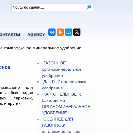
ОНТАКТЫ
AGENCY
 компредксное минеральное удобрение
"ГАЗОННОЕ"
сное
органоминеральное
удобрение
"Для Роз" органическое
азначено для
удобрение
ок любых видов
"КАРТОФЕЛЬНОЕ" с
вых, парковых,
бактериями
их и других.
ОРГАНОМИНЕРАЛЬНОЕ
УДОБРЕНИЕ
"ОСЕННЕЕ ДЛЯ
ГАЗОННОВ"
органоминеральное