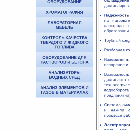
охлаждение
ОБОРУДОВАНИЕ
дистиллиров
ХРОМАТОГРАФИЯ
Надёжность
на нагреват
ЛАБОРАТОРНАЯ
электроды 
МЕБЕЛЬ
образовании 
КОНТРОЛЬ КАЧЕСТВА
Трубный конд
ТВЕРДОГО И ЖИДКОГО
ТОПЛИВА
Разборная ко
ОБОРУДОВАНИЕ ДЛЯ
Возможност
РАСТВОРОВ И БЕТОНА
испарение и 
АНАЛИЗАТОРЫ
Возможность
ВОДНЫХ СРЕД
дистиллята 
технологи
АНАЛИЗ ЭЛЕМЕНТОВ И
водооборот
ГАЗОВ В МАТЕРИАЛАХ
предприятии)
Система очи
и накипи о
процессе раб
Электропр