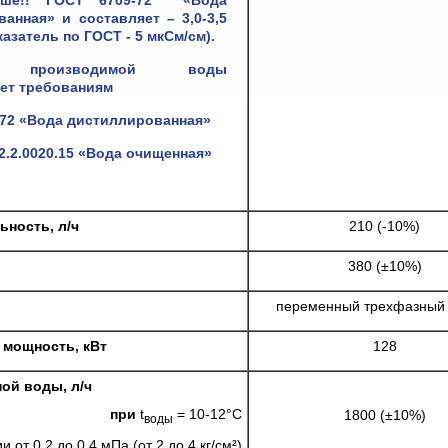
ше!! ГОСТ 6709-72 «Вода
ванная» и составляет –
3,0-3,5
азатель по ГОСТ - 5 мкСм/см).
о производимой воды
ет требованиям
-72 «Вода дистиллированная»
.2.2.0020.15 «Вода очищенная»
ность, л/ч
210 (-10%)
380 (±10%)
переменный трехфазный
 мощность, кВт
128
ой воды, л/ч
при
t
= 10-12°C
1800 (±10%)
воды
 от 0.2 до 0.4 мПа (от 2 до 4 кг/см²)