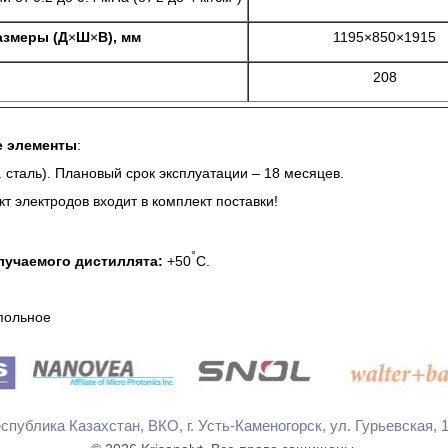
азмеры (Д
×
Ш
×
В), мм
1195×850×1915
208
е элементы
:
 сталь). Плановый срок эксплуатации – 18 месяцев.
т электродов входит в комплект поставки!
°
лучаемого дистиллята:
+50
С.
ольное
ь надёжным Поставщиком химпродукции и лабора
спублика Казахстан, ВКО, г. Усть-Каменогорcк, ул. Гурьевская, 