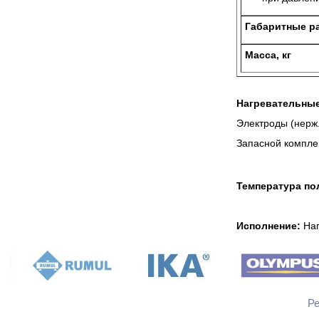
Габаритные р
Масса, кг
Нагревательны
Электроды (нерж.
Запасной комплек
Температура по
Исполнение:
Нап
Мы созданы для того, чтобы быт
Ре
Казахстана