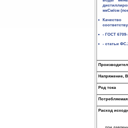
воды мень
дистиллиро
мкСм/см
(пок
Качеств
соответству
- ГОСТ 6709
- статьи ФС
Производитель
Напряжение, В
Род тока
Потребляемая
Расход исходн
при давлении