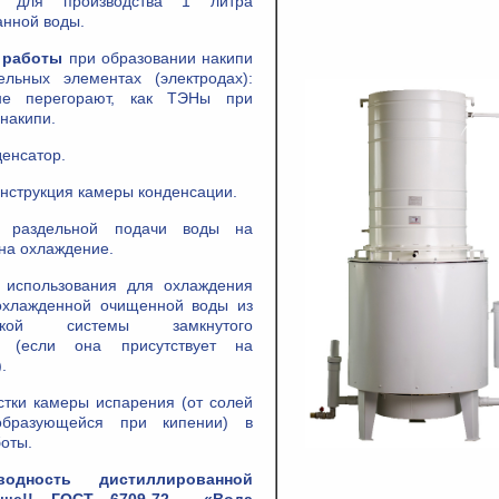
для производства 1 литра
анной воды.
 работы
при образовании накипи
ельных элементах (электродах):
не перегорают, как ТЭНы при
накипи.
енсатор.
нструкция камеры конденсации.
ь раздельной подачи воды на
на охлаждение.
 использования для охлаждения
охлажденной очищенной воды из
ческой системы замкнутого
а (если она присутствует на
.
стки камеры испарения (от солей
бразующейся при кипении) в
оты.
оводность дистиллированной